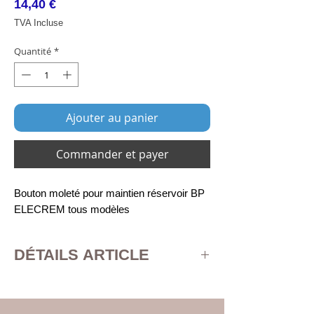
Prix
14,40 €
TVA Incluse
Quantité
*
Ajouter au panier
Commander et payer
Bouton moleté pour maintien réservoir BP
ELECREM tous modèles
DÉTAILS ARTICLE
bouton moleté - insert laiton
vendu par jeu de 3